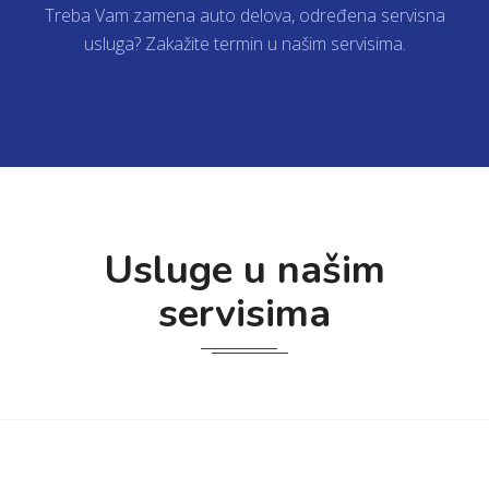
Treba Vam zamena auto delova, određena servisna
usluga? Zakažite termin u našim servisima.
DETALJNIJE
Usluge u našim
servisima