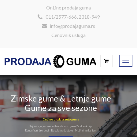
OnLine prodaja guma
011/2577-666, 2318-949
info@prodajaguma.rs
Cenovnik usluga
Zimske gume & Letnje gume
Gume za sve sezone
OnLine prodaja auto guma
Najpovoljnije cene svih vrsta auto guma! Stalne akcije!
Renomirani brendovi | Besplatna dostava | Mobilni vulkanizer