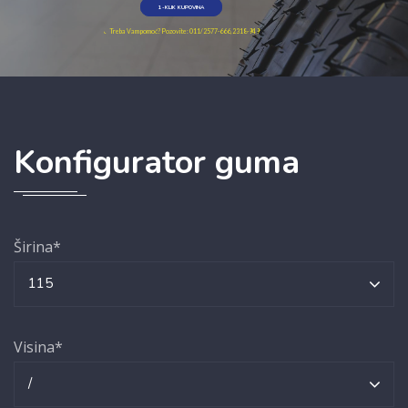
1-KLIK KUPOVINA
Treba Vam pomoć? Pozovite: 011/2577-666, 2318-949
Konfigurator guma
Širina*
115
Visina*
/