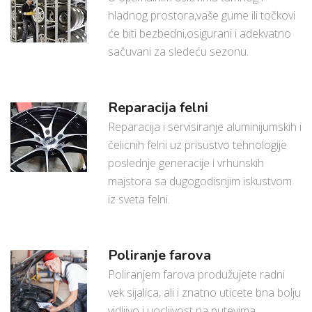
hladnog prostora,vaše gume ili točkovi
će biti bezbedni,osigurani i adekvatno
sačuvani za sledeću sezonu.
Reparacija felni
Reparacija i servisiranje aluminijumskih i
čelicnih felni uz prisustvo tehnologije
poslednje generacije i vrhunskih
majstora sa dugogodisnjim iskustvom
iz sveta felni.
Poliranje farova
Poliranjem farova produžujete radni
vek sijalica, ali i znatno uticete bna bolju
vidljivo i uocljivost na putevima.