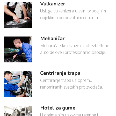
Vulkanizer
Usluge vulkanizera u svim prodajnim
objektima po povoljnim cenama
Mehaničar
Mehaničarske usluge uz obezbeđene
auto delove i profesionalno osoblje.
Centriranje trapa
Centriranje trapa uz opremu
renomiranih svetskih proizvođača.
Hotel za gume
U optimalnim uslovima tamnog i