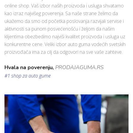
online shop. Vaš izbor naših proizvoda i usluga shvatamo
kao izraz najvišeg poverenja. Sa naše strane želimo da
ukažemo da smo od početka poslovanja razvijali servise i
aktivnosti sa punom posvećenošću i željom da našim
klijentima obezbedimo najviši kvalitet proizvoda i usluga uz
konkurentne cene. Veliki izbor auto guma vodećih svetskih
proizvođača ima za cilj da odgovori na sve vaše zahteve.
Hvala na poverenju,
PRODAJAGUMA.RS
#1 shop za auto gume