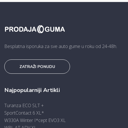
Besplatna isporuka za sve auto gume u roku od 24-48h.
ZATRAŽI PONUDU
Najpopularniji Artikli
Turanza ECO SLT +
SportContact 6 XL*
W330A Winter I*cept EVO3 XL
WRL AT ADV XL