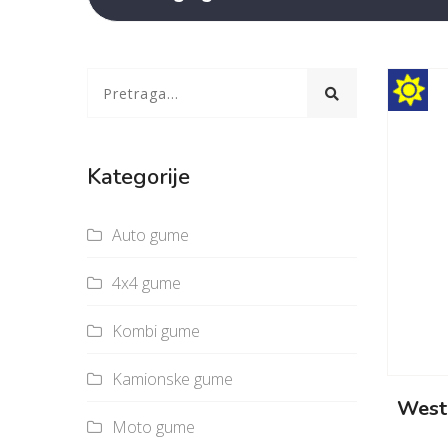
Kategorije
Auto gume
4x4 gume
Kombi gume
Kamionske gume
West
Moto gume