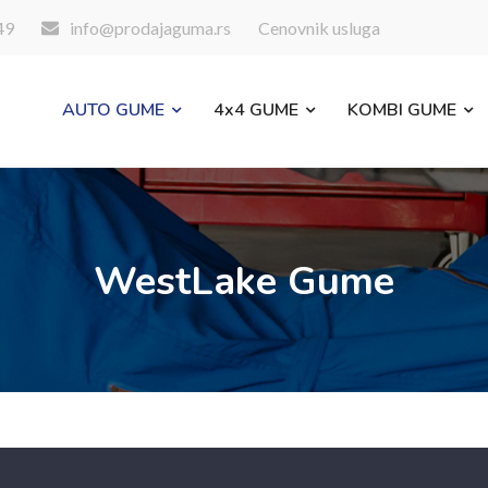
49
info@prodajaguma.rs
Cenovnik usluga
AUTO GUME
4x4 GUME
KOMBI GUME
WestLake Gume