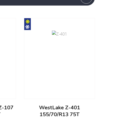
Z-107
WestLake Z-401
T
155/70/R13 75T