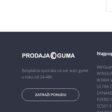
Najpop
WinGuar
Besplatna isporuka za sve auto gume
WINGUA
u roku od 24-48h.
W340A W
ULTRA 
DYNAXE
ZATRAŽI PONUDU
PZERO 
SC501 X