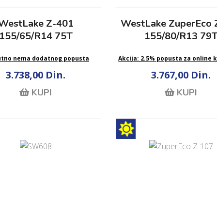
WestLake Z-401
WestLake ZuperEco 
155/65/R14 75T
155/80/R13 79
utno nema dodatnog popusta
Akcija: 2.5% popusta za online 
3.738,00 Din.
3.767,00 Din.
KUPI
KUPI