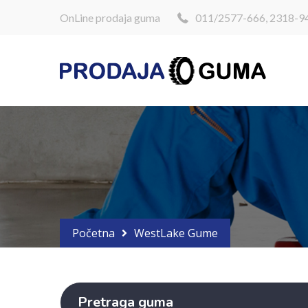
OnLine prodaja guma
011/2577-666, 2318-9
Početna
WestLake Gume
Pretraga guma