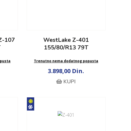
Z-107
WestLake Z-401
T
155/80/R13 79T
pusta
Trenutno nema dodatnog popusta
3.898,00 Din.
KUPI