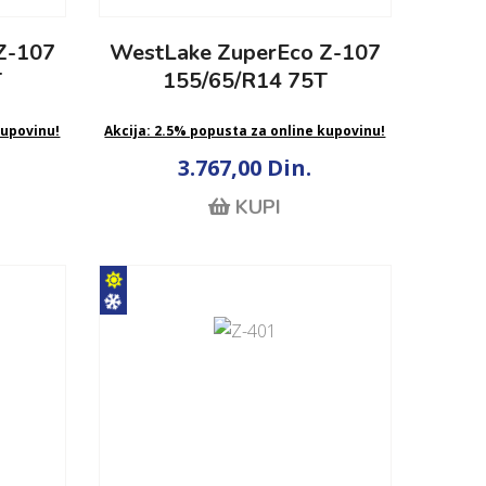
Z-107
WestLake ZuperEco Z-107
T
155/65/R14 75T
kupovinu!
Akcija: 2.5% popusta za online kupovinu!
3.767,00 Din.
KUPI