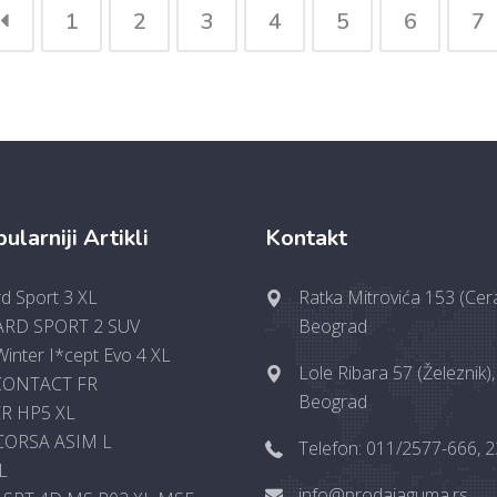
1
2
3
4
5
6
7
ularniji Artikli
Kontakt
d Sport 3 XL
Ratka Mitrovića 153 (Cera
RD SPORT 2 SUV
Beograd
inter I*cept Evo 4 XL
Lole Ribara 57 (Železnik),
CONTACT FR
Beograd
R HP5 XL
CORSA ASIM L
Telefon: 011/2577-666, 
L
info@prodajaguma.rs