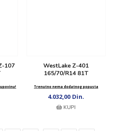
Z-107
WestLake Z-401
T
165/70/R14 81T
kupovinu!
Trenutno nema dodatnog popusta
4.032,00 Din.
KUPI