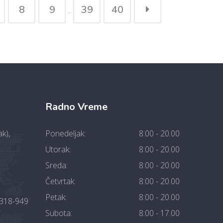
8
9
39
40
...
Radno Vreme
k),
Ponedeljak:
8:00 - 20.00
Utorak:
8:00 - 20.00
Sreda:
8:00 - 20.00
Četvrtak:
8:00 - 20.00
Petak:
8:00 - 20.00
2318-949
Subota:
8:00 - 17.00