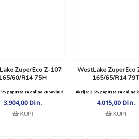
Lake ZuperEco Z-107
WestLake ZuperEco 
165/60/R14 75H
165/65/R14 79
2.5% popusta za online kupovinu!
Akcija: 2.5% popusta za online 
3.904,00 Din.
4.015,00 Din.
KUPI
KUPI