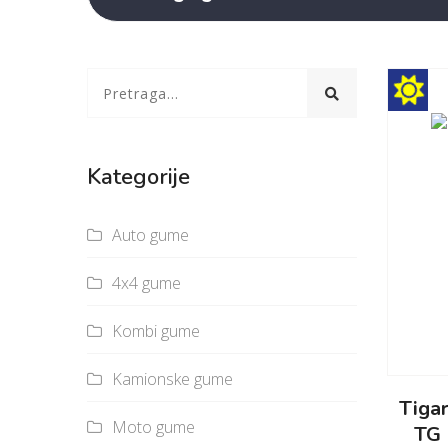
Kategorije
Auto gume
4x4 gume
Kombi gume
Kamionske gume
Tiga
Moto gume
TG 