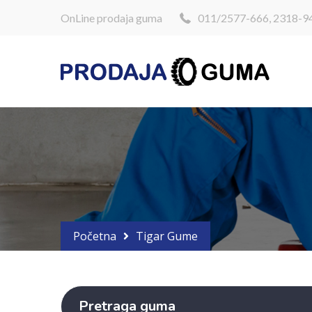
OnLine prodaja guma
011/2577-666, 2318-9
Početna
Tigar Gume
Pretraga guma