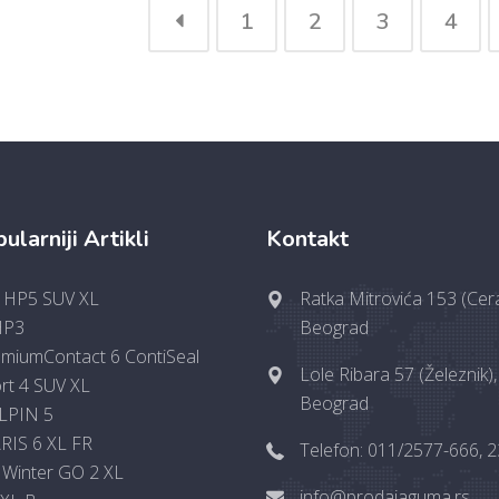
1
2
3
4
ularniji Artikli
Kontakt
 HP5 SUV XL
Ratka Mitrovića 153 (Cera
HP3
Beograd
emiumContact 6 ContiSeal
Lole Ribara 57 (Železnik),
ort 4 SUV XL
Beograd
LPIN 5
IS 6 XL FR
Telefon: 011/2577-666, 
 Winter GO 2 XL
info@prodajaguma.rs