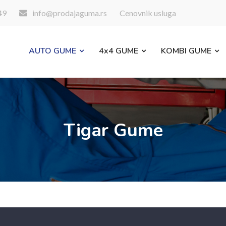
49
info@prodajaguma.rs
Cenovnik usluga
AUTO GUME
4x4 GUME
KOMBI GUME
Tigar Gume