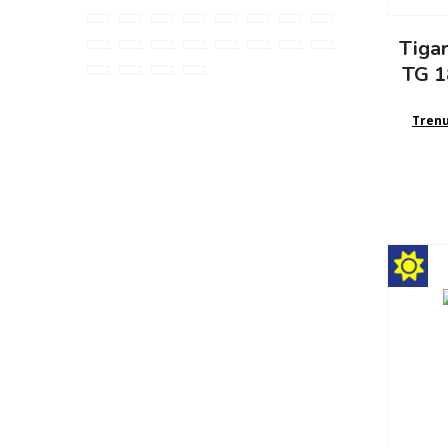
Tiga
TG 1
Tren