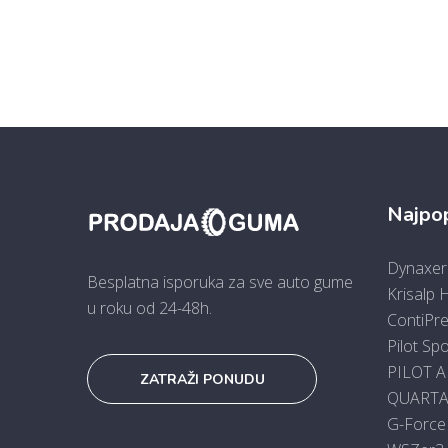
Najpop
Dynaxer
Besplatna isporuka za sve auto gume
Krisalp 
u roku od 24-48h.
ContiPr
Pilot Sp
PILOT A
ZATRAŽI PONUDU
QUARTAR
G-Force