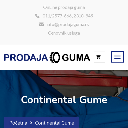
OnLine prodaja guma
011/2577-666, 2318-949
info@prodajaguma.rs
Cenovnik usluga
0
Continental Gume
Početna
Continental Gume