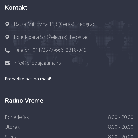
Kontakt
Ratka Mitrovića 153 (Cerak), Beograd
Lole Ribara 57 (Železnik), Beograd
Telefon: 011/2577-666, 2318-949
info@prodajaguma.rs
Pronađite nas na mapi!
Radno Vreme
Ponedeljak:
8:00 - 20.00
Utorak:
8:00 - 20.00
Sreda:
8:00 - 20.00