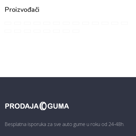
Proizvođači
Besplatna isporuka za sve auto gume u roku od 24-48h.