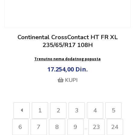
Continental CrossContact HT FR XL
235/65/R17 108H
Trenutno nema dodatnog popusta
17.254,00 Din.
KUPI
1
2
3
4
5
6
7
8
9
23
24
...