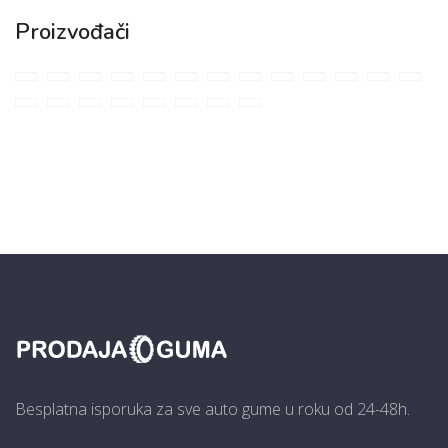
Proizvođači
Besplatna isporuka za sve auto gume u roku od 24-48h.