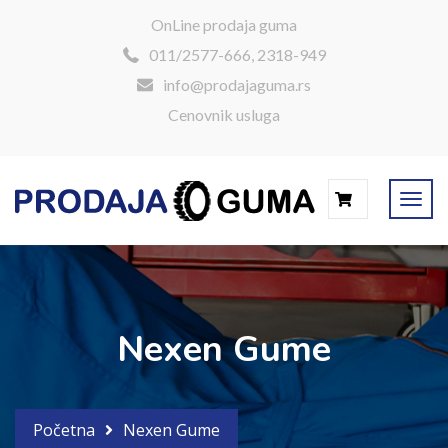
OnLine prodaja guma
011/2577-666, 2318-949
info@prodajaguma.rs
Cenovnik usluga
0
Nexen Gume
Početna
Nexen Gume