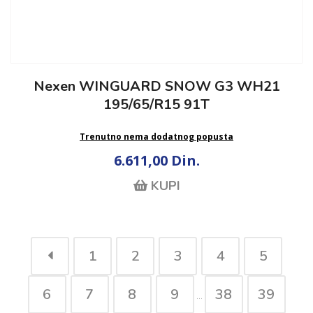
Nexen WINGUARD SNOW G3 WH21
195/65/R15 91T
Trenutno nema dodatnog popusta
6.611,00 Din.
KUPI
1
2
3
4
5
6
7
8
9
38
39
...