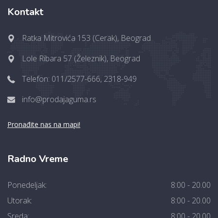
Kontakt
Ratka Mitrovića 153 (Cerak), Beograd
Lole Ribara 57 (Železnik), Beograd
Telefon: 011/2577-666, 2318-949
info@prodajaguma.rs
Pronađite nas na mapi!
Radno Vreme
Ponedeljak:
8:00 - 20.00
Utorak:
8:00 - 20.00
Sreda:
8:00 - 20.00