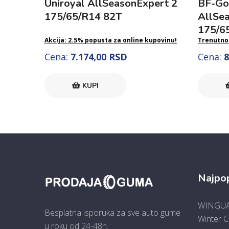
Uniroyal AllSeasonExpert 2
BF-Go
175/65/R14 82T
AllSe
175/6
Akcija: 2.5% popusta za online kupovinu!
Trenutno
Cena:
7.174,00 RSD
Cena:
8
KUPI
Najpop
WINGUA
Besplatna isporuka za sve auto gume
Winter 
u roku od 24-48h.