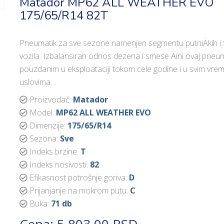
Matador MP62 ALL WEATHER EVO
175/65/R14 82T
Pneumatik za sve sezone namenjen segmentu putniÄkih i
vozila. Izbalansiran odnos dezena i smese Äini ovaj pneu
pouzdanim u eksploataciji tokom cele godine i u svim vre
uslovima....
Proizvodač:
Matador
Model:
MP62 ALL WEATHER EVO
Dimenzije:
175/65/R14
Sezona:
Sve
Indeks brzine:
T
Indeks nosivosti:
82
Efikasnost potrošnje goriva:
D
Prijanjanje na mokrom putu:
C
Buka:
71 db