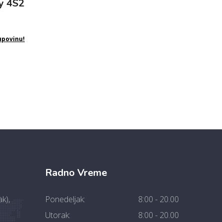
y 4S2
upovinu!
Radno Vreme
k),
Ponedeljak:
8:00 - 20.00
Utorak:
8:00 - 20.00