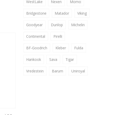
WestLake
Nexen
Momo
Bridgestone
Matador
Viking
Goodyear
Dunlop
Michelin
Continental
Pirelli
BF-Goodrich
Kleber
Fulda
Hankook
Sava
Tigar
Vredestein
Barum
Uniroyal