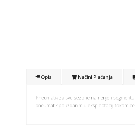
Opis
Načini Plaćanja
Pneumatik za sve sezone namenjen segmentu put
pneumatik pouzdanim u eksploataciji tokom cel