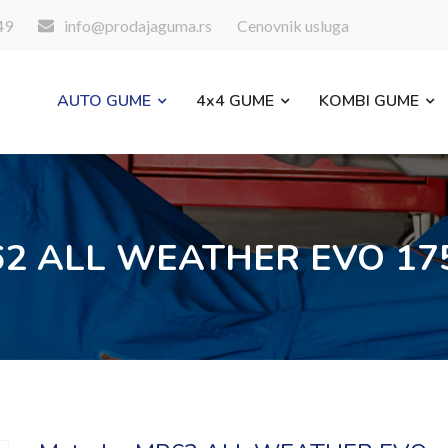
49
info@prodajaguma.rs
Cenovnik usluga
AUTO GUME
4x4 GUME
KOMBI GUME
62 ALL WEATHER EVO 175