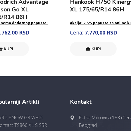
odrich Advantage
Hankook H750 Kinerg
ason Go XL
XL 175/65/R14 86H
5/R14 86H
 nema dodatnog popusta!
Akcija: 2.5% popusta za online k
.762,00 RSD
Cena:
7.770,00 RSD
KUPI
KUPI
ularniji Artikli
Kontakt
RD SNOW G3 WH21
Ratka Mitrovića 153 (Cera
Contact TS860 XL S SSR
Beograd