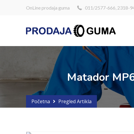
OnLine prodaja guma
011/2577-666, 2318-9
Matador MP
Početna
Pregled Artikla