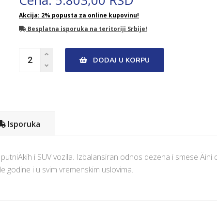
Cena: 5.803,00 RSD
Akcija: 2% popusta za online kupovinu!
Besplatna isporuka na teritoriji Srbije!
DODAJ U KORPU
Isporuka
niÄkih i SUV vozila. Izbalansiran odnos dezena i smese Äini 
e godine i u svim vremenskim uslovima.