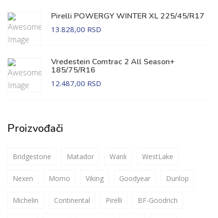
Pirelli POWERGY WINTER XL 225/45/R17
13.828,00 RSD
Vredestein Comtrac 2 All Season+
185/75/R16
12.487,00 RSD
Proizvođači
Bridgestone
Matador
Wanli
WestLake
Nexen
Momo
Viking
Goodyear
Dunlop
Michelin
Continental
Pirelli
BF-Goodrich