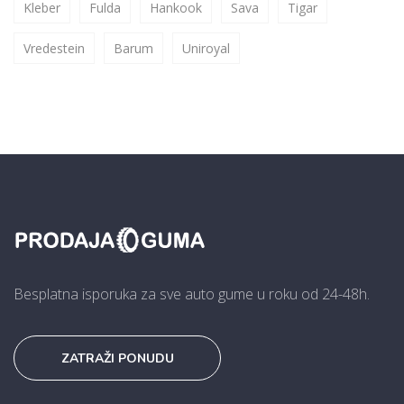
Kleber
Fulda
Hankook
Sava
Tigar
Vredestein
Barum
Uniroyal
Besplatna isporuka za sve auto gume u roku od 24-48h.
ZATRAŽI PONUDU