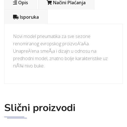
Opis
Načini Plaćanja
Isporuka
Novi model pneumatika za sve sezone
renomiranog evropskog proizvoÄ‘aÄa.
UnapreÄ‘ena smeÅ¡a i dizajn u odnosu na
predhodni model, znatno bolje karakteristike uz
niÅ¾i nivo buke.
Slični proizvodi