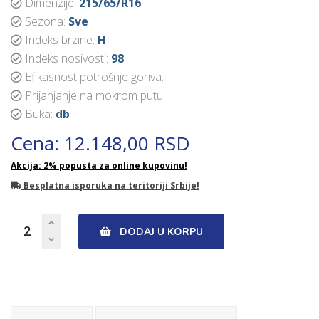
Dimenzije:
215/65/R16
Sezona:
Sve
Indeks brzine:
H
Indeks nosivosti:
98
Efikasnost potrošnje goriva:
Prijanjanje na mokrom putu:
Buka:
db
Cena: 12.148,00 RSD
Akcija: 2% popusta za online kupovinu!
Besplatna isporuka na teritoriji Srbije!
DODAJ U KORPU