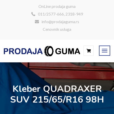
OnLine prodaja guma
011/2577-666, 2318-949
info@prodajaguma.rs
Cenovnik usluga
Kleber QUADRAXER
SUV 215/65/R16 98H