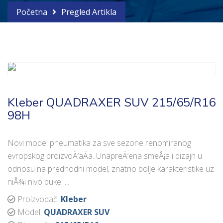
Početna
Pregled Artikla
Kleber QUADRAXER SUV 215/65/R16
98H
Novi model pneumatika za sve sezone renomiranog
evropskog proizvoÄ‘aÄa. UnapreÄ‘ena smeÅ¡a i dizajn u
odnosu na predhodni model, znatno bolje karakteristike uz
niÅ¾i nivo buke. ...
Proizvodač:
Kleber
Model:
QUADRAXER SUV