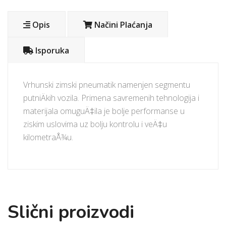
Opis
Načini Plaćanja
Isporuka
Vrhunski zimski pneumatik namenjen segmentu
putniÄkih vozila. Primena savremenih tehnologija i
materijala omuguÄ‡ila je bolje performanse u
ziskim uslovima uz bolju kontrolu i veÄ‡u
kilometraÅ¾u.
Slični proizvodi