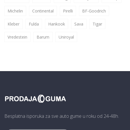
Michelin
Continental
Pirelli
BF-Goodrich
Kleber
Fulda
Hankook
Sava
Tigar
Vredestein
Barum
Uniroyal
Besplatna isporuka za sve auto gume u roku od 24-48h.