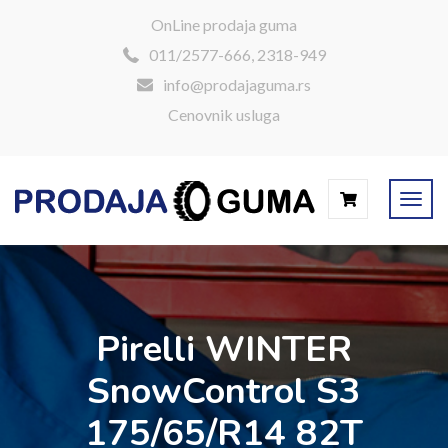
OnLine prodaja guma
011/2577-666, 2318-949
info@prodajaguma.rs
Cenovnik usluga
Pirelli WINTER
SnowControl S3
175/65/R14 82T