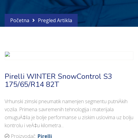
Početna
Pregled Artikla
Pirelli WINTER SnowControl S3
175/65/R14 82T
Vrhunski zimski pneumatik namenjen segmentu putniÄkih
vozila. Primena savremenih tehnologija i materijala
omuguÄ‡ila je bolje performanse u ziskim uslovima uz bolju
kontrolu i veÄ‡u kilometra...
Proizvodač:
Pirelli