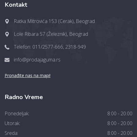
Kontakt
Ratka Mitrovića 153 (Cerak), Beograd
Lole Ribara 57 (Železnik), Beograd
Telefon: 011/2577-666, 2318-949
info@prodajaguma.rs
Pronađite nas na mapi!
Radno Vreme
Ponedeljak:
8:00 - 20.00
Utorak:
8:00 - 20.00
Sreda:
8:00 - 20.00